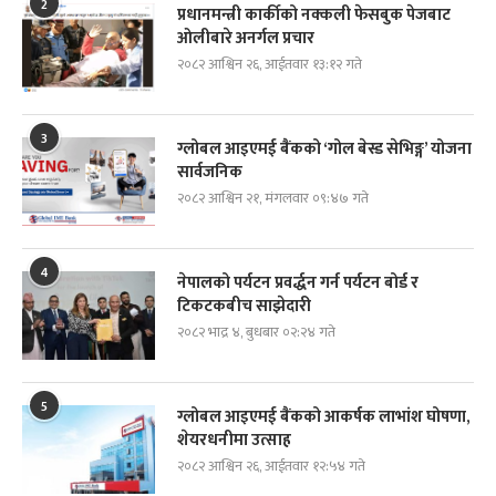
2
प्रधानमन्त्री कार्कीको नक्कली फेसबुक पेजबाट
ओलीबारे अनर्गल प्रचार
२०८२ आश्विन २६, आईतवार १३:१२ गते
3
ग्लोबल आइएमई बैंकको ‘गोल बेस्ड सेभिङ्ग’ योजना
सार्वजनिक
२०८२ आश्विन २१, मंगलवार ०९:४७ गते
4
नेपालको पर्यटन प्रवर्द्धन गर्न पर्यटन बोर्ड र
टिकटकबीच साझेदारी
२०८२ भाद्र ४, बुधबार ०२:२४ गते
5
ग्लोबल आइएमई बैंकको आकर्षक लाभांश घोषणा,
शेयरधनीमा उत्साह
२०८२ आश्विन २६, आईतवार १२:५४ गते