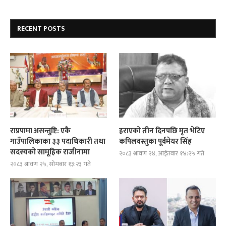
RECENT POSTS
राप्रपामा असन्तुष्टि: एकै
हराएको तीन दिनपछि मृत भेटिए
गाउँपालिकाका ३३ पदाधिकारी तथा
कपिलवस्तुका पूर्वमेयर सिंह
सदस्यको सामूहिक राजीनामा
२०८३ श्रावण २४, आईतवार १४:२५ गते
२०८३ श्रावण २५, सोमबार १३:२३ गते