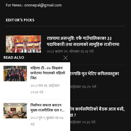
For News.: onnnepal@gmail.com
EDITOR’S PICKS
राप्रपामा असन्तुष्टि: एकै गाउँपालिकाका ३३
पदाधिकारी तथा सदस्यको सामूहिक राजीनामा
२०८३ श्रावण २५, सोमबार १३:२३ गते
READ ALSO
महिला टी–२० विश्वकप
छनोटमा नेपालको पहिलो
हराएको तीन दिनपछि मृत भेटिए कपिलवस्तुका
जित
पूर्वमेयर सिंह
२०८२ माघ ११, आईतवार
२०८३ श्रावण २४, आईतवार १४:२५ गते
०९:१९ गते
निर्वाचन सफल बनाउन
कांग्रेसको केन्द्रीय कार्यसमितिको बैठक आज बस्दै,
मुख्य राजनीतिक दल र...
के के छन् एजेण्डा ?
२०८२ पुष ९, बुधबार ११:०७
२०८३ श्रावण २४, आईतवार ०९:३६ गते
गते