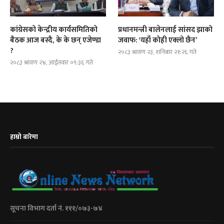
कांग्रेसको केन्द्रीय कार्यसमितिको
प्रधानमन्त्री बालेनलाई सांसद झाको
बैठक आज बस्दै, के के छन् एजेण्डा
जवाफ: ‘यहाँ कोही एक्लो छैन’
?
२०८३ श्रावण २३, शनिबार २१:२६ गते
२०८३ श्रावण २४, आईतवार ०९:३६ गते
हाम्रो बारेमा
सूचना विभाग दर्ता नं. १११/०७३-७४