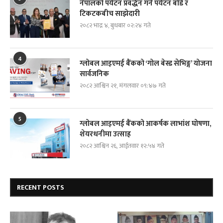
नेपालको पर्यटन प्रवर्द्धन गर्न पर्यटन बोर्ड र
टिकटकबीच साझेदारी
२०८२ भाद्र ४, बुधबार ०२:२४ गते
4
ग्लोबल आइएमई बैंकको ‘गोल बेस्ड सेभिङ्ग’ योजना
सार्वजनिक
२०८२ आश्विन २१, मंगलवार ०९:४७ गते
5
ग्लोबल आइएमई बैंकको आकर्षक लाभांश घोषणा,
शेयरधनीमा उत्साह
२०८२ आश्विन २६, आईतवार १२:५४ गते
RECENT POSTS