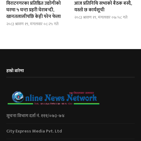
विराटनगरका प्रतिष्ठित उद्योगीको
आज प्रतिनिधि सभाको बैठक बस्दै,
घरमा ५ घन्टा प्रहरी घेराबन्दी,
यस्तो छ कार्यसूची
खानतलासीपछि केही परेन फेला
२०८३ श्रावण १९, मंगलवार ०७:५८ गते
२०८३ श्रावण १९, मंगलवार ०८:२५ गते
हाम्रो बारेमा
सूचना विभाग दर्ता नं. १११/०७३-७४
City Express Media Pvt. Ltd