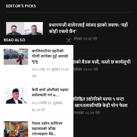
EDITOR’S PICKS
प्रधानमन्त्री बालेनलाई सांसद झाको जवाफ: ‘यहाँ
कोही एक्लो छैन’
२०८३ श्रावण २३, शनिबार २१:२६ गते
READ ALSO
कालिमाटीमा प्रहरीको
गोली लागेका दुई जनाको
मृत्यु
आज राष्ट्रिय सभाको बैठक बस्दै, यस्तो छ कार्यसूची
२०८३ श्रावण २१, बिहीबार ०९:०० गते
२०८२ भाद्र २५, बुधबार १८:१२
गते
केपी शर्मा ओलीको पक्षमा
सर्वसम्मती गर्न ७...
विराटनगरका प्रतिष्ठित उद्योगीको घरमा ५ घन्टा
२०८२ मंसिर १२, शुक्रबार
प्रहरी घेराबन्दी, खानतलासीपछि केही परेन फेला
१६:५१ गते
२०८३ श्रावण १९, मंगलवार ०८:२५ गते
नेपाल उद्योग वाणिज्य
महासंघको वरिष्ठ
उपाध्यक्षमा वैद्य...