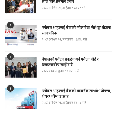
ओलीबारे अनर्गल प्रचार
२०८२ आश्विन २६, आईतवार १३:१२ गते
3
ग्लोबल आइएमई बैंकको ‘गोल बेस्ड सेभिङ्ग’ योजना
सार्वजनिक
२०८२ आश्विन २१, मंगलवार ०९:४७ गते
4
नेपालको पर्यटन प्रवर्द्धन गर्न पर्यटन बोर्ड र
टिकटकबीच साझेदारी
२०८२ भाद्र ४, बुधबार ०२:२४ गते
5
ग्लोबल आइएमई बैंकको आकर्षक लाभांश घोषणा,
शेयरधनीमा उत्साह
२०८२ आश्विन २६, आईतवार १२:५४ गते