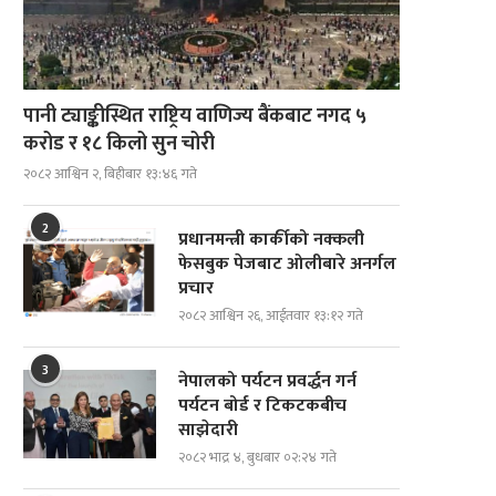
पानी ट्याङ्कीस्थित राष्ट्रिय वाणिज्य बैंकबाट नगद ५
करोड र १८ किलो सुन चोरी
२०८२ आश्विन २, बिहीबार १३:४६ गते
2
प्रधानमन्त्री कार्कीको नक्कली
फेसबुक पेजबाट ओलीबारे अनर्गल
प्रचार
२०८२ आश्विन २६, आईतवार १३:१२ गते
3
नेपालको पर्यटन प्रवर्द्धन गर्न
पर्यटन बोर्ड र टिकटकबीच
साझेदारी
२०८२ भाद्र ४, बुधबार ०२:२४ गते