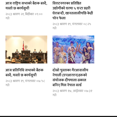
आज राष्ट्रिय सभाको बैठक बस्दै,
विराटनगरका प्रतिष्ठित
यस्तो छ कार्यसूची
उद्योगीको घरमा ५ घन्टा प्रहरी
घेराबन्दी, खानतलासीपछि केही
२०८३ श्रावण २१, बिहीबार ०९:००
परेन फेला
गते
दोस्रो पुस्ताका गैरआवासीय नेपाली
ब्रोड पिकमा अस्ताए नेपाली पर्वतारोही
(एनआरएन)हरूको संयोजक दीपमाला ढकाल...
यस्तो थियो...
२०८३ श्रावण १९, मंगलवार ०८:२५
गते
आज प्रतिनिधि सभाको बैठक
दोस्रो पुस्ताका गैरआवासीय
बस्दै, यस्तो छ कार्यसूची
नेपाली (एनआरएन)हरूको
संयोजक दीपमाला ढकाल
२०८३ श्रावण १९, मंगलवार ०७:५८
बनिन् मिस नेपाल वर्ल्ड
गते
२०८३ श्रावण १७, आईतवार ०७:३१
गते