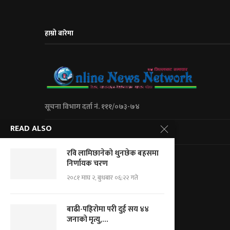
हाम्रो बारेमा
सूचना विभाग दर्ता नं. १११/०७३-७४
READ ALSO
City Express Media Pvt. Ltd
रवि लामिछानेको थुनछेक बहसमा
Kalanki-14 Kathmandu, Nepal
निर्णायक चरण
+977 01 5234623/ 9851046267
२०८१ माघ २, बुधबार ०६:२२ गते
For Adv.: cityemedia@gmail.com
For News.: onnnepal@gmail.com
बाढी-पहिरोमा परी दुई सय ४४
जनाको मृत्यु,...