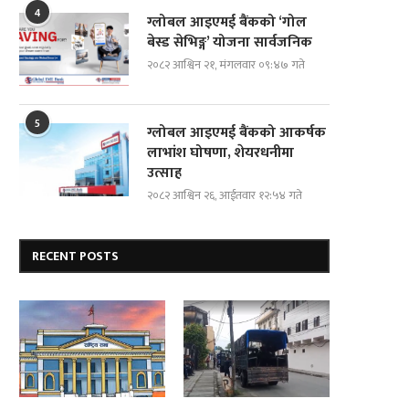
4
ग्लोबल आइएमई बैंकको ‘गोल
बेस्ड सेभिङ्ग’ योजना सार्वजनिक
२०८२ आश्विन २१, मंगलवार ०९:४७ गते
5
ग्लोबल आइएमई बैंकको आकर्षक
लाभांश घोषणा, शेयरधनीमा
उत्साह
२०८२ आश्विन २६, आईतवार १२:५४ गते
RECENT POSTS