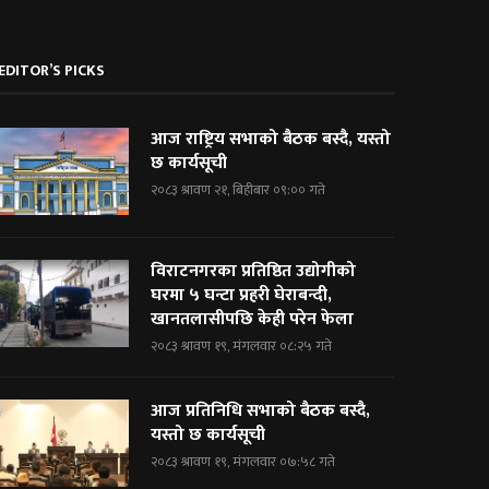
EDITOR’S PICKS
आज राष्ट्रिय सभाको बैठक बस्दै, यस्तो
छ कार्यसूची
२०८३ श्रावण २१, बिहीबार ०९:०० गते
विराटनगरका प्रतिष्ठित उद्योगीको
घरमा ५ घन्टा प्रहरी घेराबन्दी,
खानतलासीपछि केही परेन फेला
२०८३ श्रावण १९, मंगलवार ०८:२५ गते
आज प्रतिनिधि सभाको बैठक बस्दै,
यस्तो छ कार्यसूची
२०८३ श्रावण १९, मंगलवार ०७:५८ गते