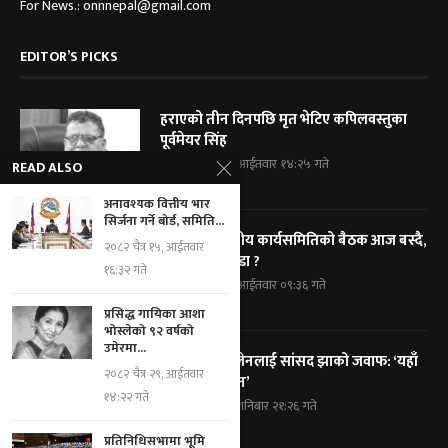
For News.: onnnepal@gmail.com
EDITOR’S PICKS
हराएको तीन दिनपछि मृत भेटिए कपिलवस्तुका
पूर्वमेयर सिंह
२०८३ श्रावण २४, आईतवार १४:२५ गते
READ ALSO
अनावश्यक वित्तीय भार
सिर्जना गर्ने बोर्ड, समिति...
कांग्रेसको केन्द्रीय कार्यसमितिको बैठक आज बस्दै,
२०८२ चैत्र १५, आईतवार
के के छन् एजेण्डा ?
१६:३२ गते
२०८३ श्रावण २४, आईतवार ०९:३६ गते
प्रसिद्ध गायिका आशा
भोस्लेको ९२ वर्षको
उमेरमा...
प्रधानमन्त्री बालेनलाई सांसद झाको जवाफ: ‘यहाँ
२०८२ चैत्र २९, आईतवार
कोही एक्लो छैन’
१४:२२ गते
२०८३ श्रावण २३, शनिबार २१:२६ गते
प्रतिनिधिसभामा भूमि