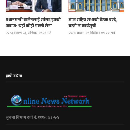
प्रधानमन्त्री बालेनलाई सांसद झाको
आज राष्ट्रिय सभाको बैठक बस्दै,
जवाफ: ‘यहाँ कोही एक्लो छैन’
यस्तो छ कार्यसूची
२०८३ श्रावण २३, शनिबार २१:२६ गते
२०८३ श्रावण २१, बिहीबार ०९:०० गते
हाम्रो बारेमा
सूचना विभाग दर्ता नं. १११/०७३-७४