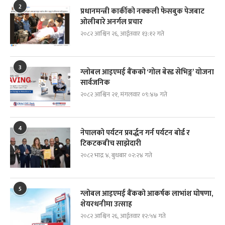
2
प्रधानमन्त्री कार्कीको नक्कली फेसबुक पेजबाट
ओलीबारे अनर्गल प्रचार
२०८२ आश्विन २६, आईतवार १३:१२ गते
3
ग्लोबल आइएमई बैंकको ‘गोल बेस्ड सेभिङ्ग’ योजना
सार्वजनिक
२०८२ आश्विन २१, मंगलवार ०९:४७ गते
4
नेपालको पर्यटन प्रवर्द्धन गर्न पर्यटन बोर्ड र
टिकटकबीच साझेदारी
२०८२ भाद्र ४, बुधबार ०२:२४ गते
5
ग्लोबल आइएमई बैंकको आकर्षक लाभांश घोषणा,
शेयरधनीमा उत्साह
२०८२ आश्विन २६, आईतवार १२:५४ गते