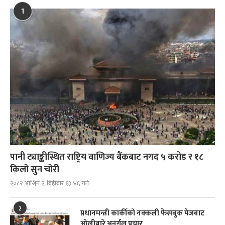
1
पानी ट्याङ्कीस्थित राष्ट्रिय वाणिज्य बैंकबाट नगद ५ करोड र १८
किलो सुन चोरी
२०८२ आश्विन २, बिहीबार १३:४६ गते
2
प्रधानमन्त्री कार्कीको नक्कली फेसबुक पेजबाट
ओलीबारे अनर्गल प्रचार