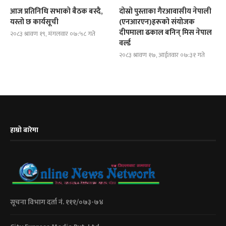
आज प्रतिनिधि सभाको बैठक बस्दै,
दोस्रो पुस्ताका गैरआवासीय नेपाली
यस्तो छ कार्यसूची
(एनआरएन)हरूको संयोजक
दीपमाला ढकाल बनिन् मिस नेपाल
२०८३ श्रावण १९, मंगलवार ०७:५८ गते
वर्ल्ड
२०८३ श्रावण १७, आईतवार ०७:३१ गते
हाम्रो बारेमा
सूचना विभाग दर्ता नं. १११/०७३-७४