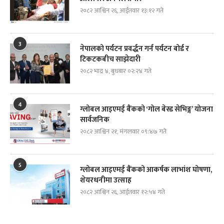
२०८२ आश्विन २६, आईतवार १३:१२ गते
3
नेपालको पर्यटन प्रवर्द्धन गर्न पर्यटन बोर्ड र
टिकटकबीच साझेदारी
२०८२ भाद्र ४, बुधबार ०२:२४ गते
4
ग्लोबल आइएमई बैंकको ‘गोल बेस्ड सेभिङ्ग’ योजना
सार्वजनिक
२०८२ आश्विन २१, मंगलवार ०९:४७ गते
5
ग्लोबल आइएमई बैंकको आकर्षक लाभांश घोषणा,
शेयरधनीमा उत्साह
२०८२ आश्विन २६, आईतवार १२:५४ गते