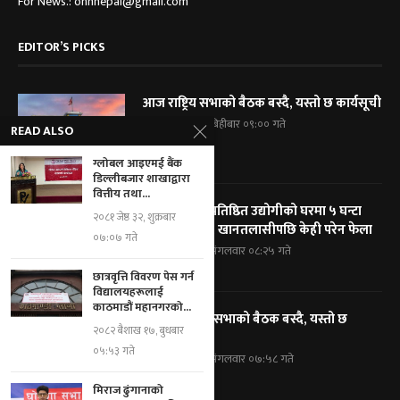
For News.: onnnepal@gmail.com
EDITOR’S PICKS
आज राष्ट्रिय सभाको बैठक बस्दै, यस्तो छ कार्यसूची
२०८३ श्रावण २१, बिहीबार ०९:०० गते
READ ALSO
ग्लोबल आइएमई बैंक
डिल्लीबजार शाखाद्वारा
वित्तीय तथा...
विराटनगरका प्रतिष्ठित उद्योगीको घरमा ५ घन्टा
२०८१ जेष्ठ ३२, शुक्रबार
प्रहरी घेराबन्दी, खानतलासीपछि केही परेन फेला
०७:०७ गते
२०८३ श्रावण १९, मंगलवार ०८:२५ गते
छात्रवृत्ति विवरण पेस गर्न
विद्यालयहरूलाई
काठमाडौं महानगरको...
आज प्रतिनिधि सभाको बैठक बस्दै, यस्तो छ
२०८२ बैशाख १७, बुधबार
कार्यसूची
०५:५३ गते
२०८३ श्रावण १९, मंगलवार ०७:५८ गते
मिराज ढुंगानाको