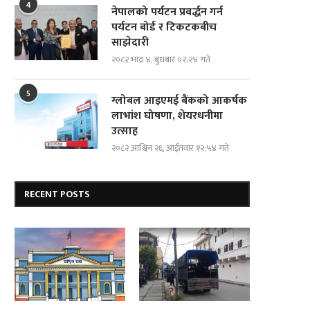
4
नेपालको पर्यटन प्रवर्द्धन गर्न
पर्यटन बोर्ड र टिकटकबीच
साझेदारी
२०८२ भाद्र ४, बुधबार ०२:२४ गते
5
ग्लोबल आइएमई बैंकको आकर्षक
लाभांश घोषणा, शेयरधनीमा
उत्साह
२०८२ आश्विन २६, आईतवार १२:५४ गते
RECENT POSTS