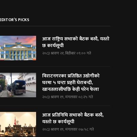
EDITOR’S PICKS
आज राष्ट्रिय सभाको बैठक बस्दै, यस्तो
छ कार्यसूची
२०८३ श्रावण २१, बिहीबार ०९:०० गते
विराटनगरका प्रतिष्ठित उद्योगीको
घरमा ५ घन्टा प्रहरी घेराबन्दी,
खानतलासीपछि केही परेन फेला
२०८३ श्रावण १९, मंगलवार ०८:२५ गते
आज प्रतिनिधि सभाको बैठक बस्दै,
यस्तो छ कार्यसूची
२०८३ श्रावण १९, मंगलवार ०७:५८ गते