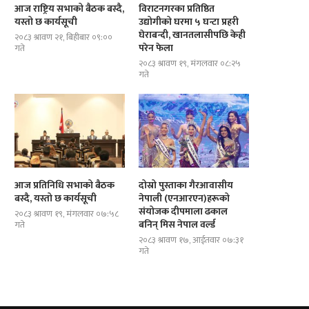
आज राष्ट्रिय सभाको बैठक बस्दै,
विराटनगरका प्रतिष्ठित
यस्तो छ कार्यसूची
उद्योगीको घरमा ५ घन्टा प्रहरी
घेराबन्दी, खानतलासीपछि केही
२०८३ श्रावण २१, बिहीबार ०९:००
परेन फेला
गते
२०८३ श्रावण १९, मंगलवार ०८:२५
गते
दोस्रो पुस्ताका गैरआवासीय नेपाली
ब्रोड पिकमा अस्ताए नेपाली पर्वतारोही
(एनआरएन)हरूको संयोजक दीपमाला ढकाल...
यस्तो थियो...
आज प्रतिनिधि सभाको बैठक
दोस्रो पुस्ताका गैरआवासीय
बस्दै, यस्तो छ कार्यसूची
नेपाली (एनआरएन)हरूको
संयोजक दीपमाला ढकाल
२०८३ श्रावण १९, मंगलवार ०७:५८
बनिन् मिस नेपाल वर्ल्ड
गते
२०८३ श्रावण १७, आईतवार ०७:३१
गते