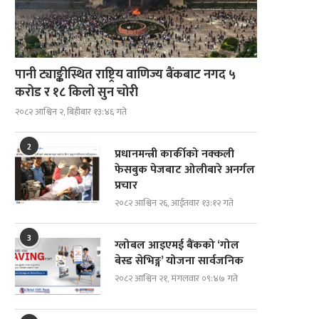
पानी ट्याङ्कीस्थित राष्ट्रिय वाणिज्य बैंकबाट नगद ५
करोड र १८ किलो सुन चोरी
२०८२ आश्विन २, बिहीबार १३:४६ गते
2
प्रधानमन्त्री कार्कीको नक्कली
फेसबुक पेजबाट ओलीबारे अनर्गल
प्रचार
२०८२ आश्विन २६, आईतवार १३:१२ गते
3
ग्लोबल आइएमई बैंकको ‘गोल
बेस्ड सेभिङ्ग’ योजना सार्वजनिक
२०८२ आश्विन २१, मंगलवार ०९:४७ गते