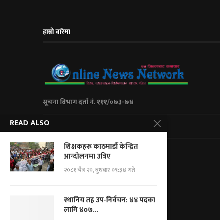
हाम्रो बारेमा
सूचना विभाग दर्ता नं. १११/०७३-७४
READ ALSO
City Express Media Pvt. Ltd
शिक्षकहरू काठमाडौं केन्द्रित
Kalanki-14 Kathmandu, Nepal
आन्दोलनमा उत्रिए
+977 01 5234623/ 9851046267
२०८१ चैत्र २०, बुधबार ०९:३४ गते
For Adv.: cityemedia@gmail.com
For News.: onnnepal@gmail.com
स्थानिय तह उप-निर्वचन: ४४ पदका
लागि ४०७...