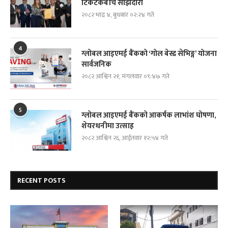
टिकटकबीच साझेदारी
२०८२ भाद्र ४, बुधबार ०२:२४ गते
4
ग्लोबल आइएमई बैंकको ‘गोल बेस्ड सेभिङ्ग’ योजना
सार्वजनिक
२०८२ आश्विन २१, मंगलवार ०९:४७ गते
5
ग्लोबल आइएमई बैंकको आकर्षक लाभांश घोषणा,
शेयरधनीमा उत्साह
२०८२ आश्विन २६, आईतवार १२:५४ गते
RECENT POSTS