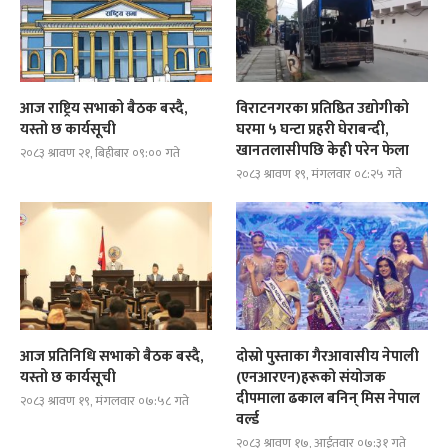
आज राष्ट्रिय सभाको बैठक बस्दै,
विराटनगरका प्रतिष्ठित उद्योगीको
यस्तो छ कार्यसूची
घरमा ५ घन्टा प्रहरी घेराबन्दी,
खानतलासीपछि केही परेन फेला
२०८३ श्रावण २१, बिहीबार ०९:०० गते
२०८३ श्रावण १९, मंगलवार ०८:२५ गते
आज प्रतिनिधि सभाको बैठक बस्दै,
दोस्रो पुस्ताका गैरआवासीय नेपाली
यस्तो छ कार्यसूची
(एनआरएन)हरूको संयोजक
दीपमाला ढकाल बनिन् मिस नेपाल
२०८३ श्रावण १९, मंगलवार ०७:५८ गते
वर्ल्ड
२०८३ श्रावण १७, आईतवार ०७:३१ गते