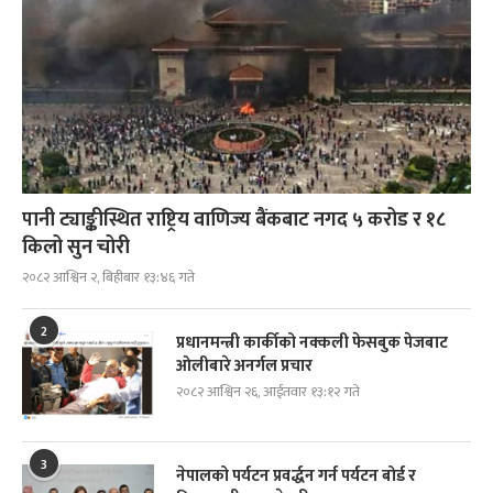
पानी ट्याङ्कीस्थित राष्ट्रिय वाणिज्य बैंकबाट नगद ५ करोड र १८
किलो सुन चोरी
२०८२ आश्विन २, बिहीबार १३:४६ गते
2
प्रधानमन्त्री कार्कीको नक्कली फेसबुक पेजबाट
ओलीबारे अनर्गल प्रचार
२०८२ आश्विन २६, आईतवार १३:१२ गते
3
नेपालको पर्यटन प्रवर्द्धन गर्न पर्यटन बोर्ड र