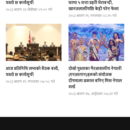
यस्तो छ कार्यसूची
घरमा ५ घन्टा प्रहरी घेराबन्दी,
खानतलासीपछि केही परेन फेला
२०८३ श्रावण २१, बिहीबार ०९:०० गते
२०८३ श्रावण १९, मंगलवार ०८:२५ गते
आज प्रतिनिधि सभाको बैठक बस्दै,
दोस्रो पुस्ताका गैरआवासीय नेपाली
यस्तो छ कार्यसूची
(एनआरएन)हरूको संयोजक
दीपमाला ढकाल बनिन् मिस नेपाल
२०८३ श्रावण १९, मंगलवार ०७:५८ गते
वर्ल्ड
२०८३ श्रावण १७, आईतवार ०७:३१ गते