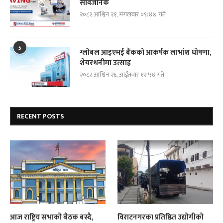
सार्वजनिक
२०८२ आश्विन २१, मंगलवार ०९:४७ गते
5
ग्लोबल आइएमई बैंकको आकर्षक लाभांश घोषणा,
शेयरधनीमा उत्साह
२०८२ आश्विन २६, आईतवार १२:५४ गते
RECENT POSTS
आज राष्ट्रिय सभाको बैठक बस्दै,
विराटनगरका प्रतिष्ठित उद्योगीको