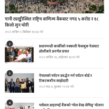
पानी ट्याङ्कीस्थित राष्ट्रिय वाणिज्य बैंकबाट नगद ५ करोड र १८
किलो सुन चोरी
२०८२ आश्विन २, बिहीबार १३:४६ गते
2
प्रधानमन्त्री कार्कीको नक्कली फेसबुक पेजबाट
ओलीबारे अनर्गल प्रचार
२०८२ आश्विन २६, आईतवार १३:१२ गते
3
नेपालको पर्यटन प्रवर्द्धन गर्न पर्यटन बोर्ड र
टिकटकबीच साझेदारी
२०८२ भाद्र ४, बुधबार ०२:२४ गते
4
ग्लोबल आइएमई बैंकको ‘गोल बेस्ड सेभिङ्ग’ योजना