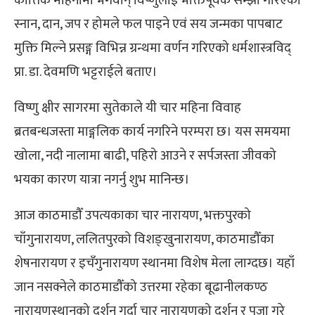
कात्तिक महिनामा भगवान् विष्णुलाई भक्तिपूर्वक सम्झी गरिएको
स्नान, दान, जप र होमले फल पाइने एवं सय जन्मका पापबाट
मुक्ति मिल्ने प्रसङ्ग विभिन्न ग्रन्थमा वर्णन गरिएको धर्मशास्त्रविद्
प्रा. डा. देवमणि भट्टराईले बताए।
विष्णु क्षीर सागरमा सुतेकाले यी चार महिना विवाह
ब्रतबन्धजस्ता माङ्गलिक कार्य नगरिने परम्परा छ। यस समयमा
खोला, नदी नालामा बाढी, पहिरो आउने र सर्पजस्ता जीवको
भयका कारण यात्रा नगर्नु शुभ मानिन्छ।
आज काठमाडौँ उपत्यकाका चार नारायण, भक्तपुरको
चाँगुनारायण, ललितपुरको विशङ्खुनारायण, काठमाडौँका
शेषनारायण र इचँगुनारायण स्थानमा विशेष मेला लाग्दछ। यहाँ
जान नसक्नेले काठमाडौँको उत्तरमा रहेका बूढानीलकण्ठ
नारायणस्थानको दर्शन गर्दा चार नारायणको दर्शन र पूजा गरे