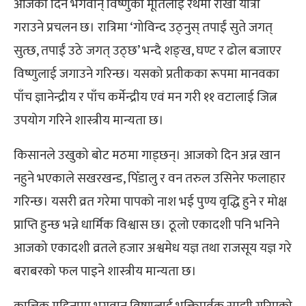
आजका दिन भगवान् विष्णुको मूर्तिलाई रथमा राखी यात्रा
गराउने प्रचलन छ। रात्रिमा ‘गोविन्द उठ्नुस् तपाईं सुते जगत्
सुत्छ, तपाईं उठे जगत् उठ्छ’ भन्दै शङ्ख, घण्ट र ढोल बजाएर
विष्णुलाई जगाउने गरिन्छ। यसको प्रतीकका रूपमा मानवका
पाँच ज्ञानेन्द्रीय र पाँच कर्मेन्द्रीय एवं मन गरी ११ वटालाई जित्न
उपयोग गरिने शास्त्रीय मान्यता छ।
किसानले उखुको बोट मठमा गाड्छन्। आजको दिन अन्न खान
नहुने भएकाले सखरखन्ड, पिँडालु र वन तरुल उसिनेर फलाहार
गरिन्छ। यसरी व्रत गरेमा पापको नाश भई पुण्य वृद्धि हुने र मोक्ष
प्राप्ति हुन्छ भन्ने धार्मिक विश्वास छ। ठूलो एकादशी पनि भनिने
आजको एकादशी व्रतले हजार अश्वमेध यज्ञ तथा राजसूय यज्ञ गरे
बराबरको फल पाइने शास्त्रीय मान्यता छ।