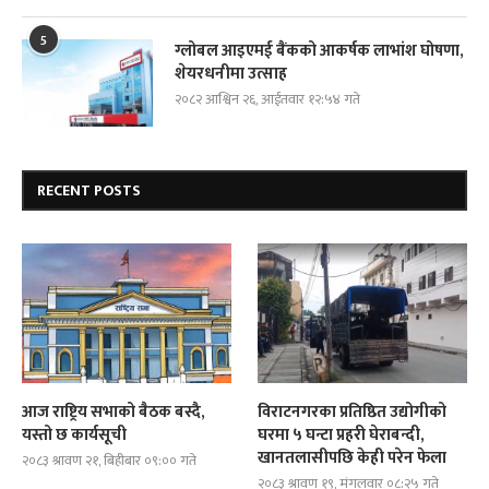
5
ग्लोबल आइएमई बैंकको आकर्षक लाभांश घोषणा,
शेयरधनीमा उत्साह
२०८२ आश्विन २६, आईतवार १२:५४ गते
RECENT POSTS
आज राष्ट्रिय सभाको बैठक बस्दै,
विराटनगरका प्रतिष्ठित उद्योगीको
यस्तो छ कार्यसूची
घरमा ५ घन्टा प्रहरी घेराबन्दी,
खानतलासीपछि केही परेन फेला
२०८३ श्रावण २१, बिहीबार ०९:०० गते
२०८३ श्रावण १९, मंगलवार ०८:२५ गते