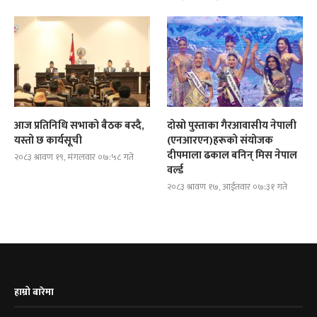
आज प्रतिनिधि सभाको बैठक बस्दै,
दोस्रो पुस्ताका गैरआवासीय नेपाली
यस्तो छ कार्यसूची
(एनआरएन)हरूको संयोजक
दीपमाला ढकाल बनिन् मिस नेपाल
२०८३ श्रावण १९, मंगलवार ०७:५८ गते
वर्ल्ड
२०८३ श्रावण १७, आईतवार ०७:३१ गते
हाम्रो बारेमा