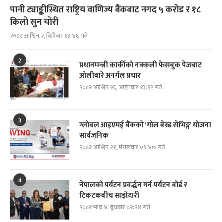
पानी ट्याङ्कीस्थित राष्ट्रिय वाणिज्य बैंकबाट नगद ५ करोड र १८
किलो सुन चोरी
२०८२ आश्विन २, बिहीबार १३:४६ गते
2
प्रधानमन्त्री कार्कीको नक्कली फेसबुक पेजबाट
ओलीबारे अनर्गल प्रचार
२०८२ आश्विन २६, आईतवार १३:१२ गते
3
ग्लोबल आइएमई बैंकको ‘गोल बेस्ड सेभिङ्ग’ योजना
सार्वजनिक
२०८२ आश्विन २१, मंगलवार ०९:४७ गते
4
नेपालको पर्यटन प्रवर्द्धन गर्न पर्यटन बोर्ड र
टिकटकबीच साझेदारी
२०८२ भाद्र ४, बुधबार ०२:२४ गते