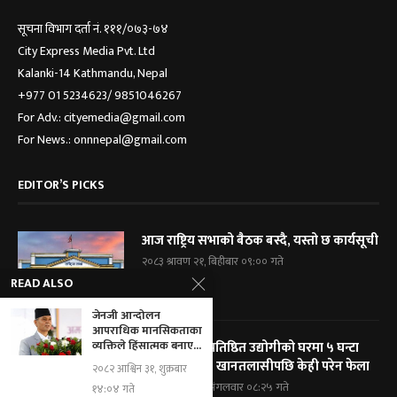
सूचना विभाग दर्ता नं. १११/०७३-७४
City Express Media Pvt. Ltd
Kalanki-14 Kathmandu, Nepal
+977 01 5234623/ 9851046267
For Adv.: cityemedia@gmail.com
For News.: onnnepal@gmail.com
EDITOR’S PICKS
आज राष्ट्रिय सभाको बैठक बस्दै, यस्तो छ कार्यसूची
२०८३ श्रावण २१, बिहीबार ०९:०० गते
READ ALSO
जेनजी आन्दोलन
आपराधिक मानसिकताका
व्यक्तिले हिंसात्मक बनाए...
विराटनगरका प्रतिष्ठित उद्योगीको घरमा ५ घन्टा
प्रहरी घेराबन्दी, खानतलासीपछि केही परेन फेला
२०८२ आश्विन ३१, शुक्रबार
२०८३ श्रावण १९, मंगलवार ०८:२५ गते
१४:०४ गते