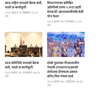
आज राष्ट्रिय सभाको बैठक बस्दै,
विराटनगरका प्रतिष्ठित
यस्तो छ कार्यसूची
उद्योगीको घरमा ५ घन्टा प्रहरी
घेराबन्दी, खानतलासीपछि केही
२०८३ श्रावण २१, बिहीबार ०९:००
परेन फेला
गते
२०८३ श्रावण १९, मंगलवार ०८:२५
गते
आज प्रतिनिधि सभाको बैठक
दोस्रो पुस्ताका गैरआवासीय
बस्दै, यस्तो छ कार्यसूची
नेपाली (एनआरएन)हरूको
संयोजक दीपमाला ढकाल
२०८३ श्रावण १९, मंगलवार ०७:५८
बनिन् मिस नेपाल वर्ल्ड
गते
२०८३ श्रावण १७, आईतवार ०७:३१
गते