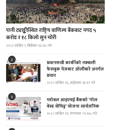
पानी ट्याङ्कीस्थित राष्ट्रिय वाणिज्य बैंकबाट नगद ५
करोड र १८ किलो सुन चोरी
२०८२ आश्विन २, बिहीबार १३:४६ गते
2
प्रधानमन्त्री कार्कीको नक्कली
फेसबुक पेजबाट ओलीबारे अनर्गल
प्रचार
२०८२ आश्विन २६, आईतवार १३:१२ गते
3
ग्लोबल आइएमई बैंकको ‘गोल
बेस्ड सेभिङ्ग’ योजना सार्वजनिक
२०८२ आश्विन २१, मंगलवार ०९:४७ गते