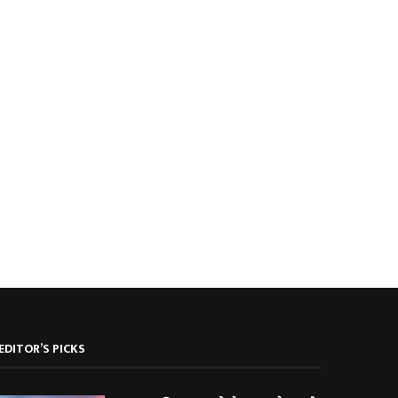
दोस्रो पुस्ताका गैरआवासीय नेपाली
ब्रोड पिकमा अस्ताए नेपाली पर्वतारोही
(एनआरएन)हरूको संयोजक दीपमाला ढकाल...
यस्तो थियो...
EDITOR’S PICKS