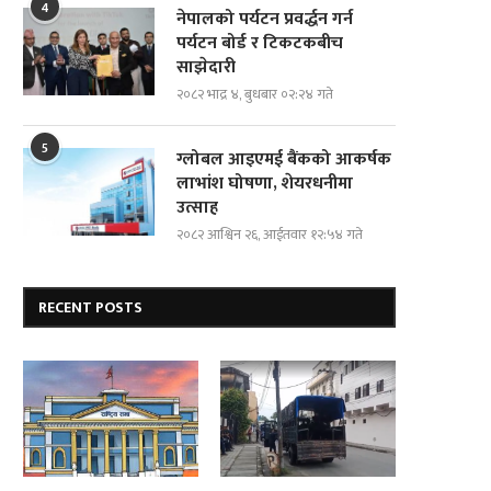
4
नेपालको पर्यटन प्रवर्द्धन गर्न
पर्यटन बोर्ड र टिकटकबीच
साझेदारी
२०८२ भाद्र ४, बुधबार ०२:२४ गते
5
ग्लोबल आइएमई बैंकको आकर्षक
लाभांश घोषणा, शेयरधनीमा
उत्साह
२०८२ आश्विन २६, आईतवार १२:५४ गते
RECENT POSTS