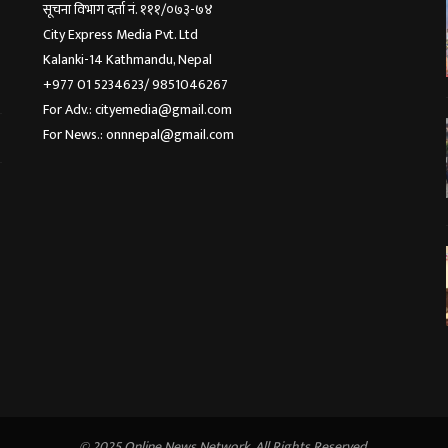
सूचना विभाग दर्ता नं. १११/०७३-७४
City Express Media Pvt. Ltd
Kalanki-14 Kathmandu, Nepal
+977 01 5234623/ 9851046267
For Adv.: cityemedia@gmail.com
For News.: onnnepal@gmail.com
© 2025 Online News Network. All Rights Reserved.