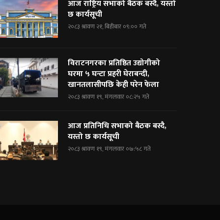
आज राष्ट्रिय सभाको बैठक बस्दै, यस्तो
छ कार्यसूची
२०८३ श्रावण २१, बिहीबार ०९:०० गते
विराटनगरका प्रतिष्ठित उद्योगीको
घरमा ५ घन्टा प्रहरी घेराबन्दी,
खानतलासीपछि केही परेन फेला
२०८३ श्रावण १९, मंगलवार ०८:२५ गते
आज प्रतिनिधि सभाको बैठक बस्दै,
यस्तो छ कार्यसूची
२०८३ श्रावण १९, मंगलवार ०७:५८ गते