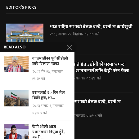
EDITOR’S PICKS
आज राष्ट्रिय सभाको बैठक बस्दै, यस्तो छ कार्यसूची
२०८३ श्रावण २१, बिहीबार ०९:०० गते
READ ALSO
काठमाडौंका पूर्व सीडीओ
छवि रिजाल पक्राउ
विराटनगरका प्रतिष्ठित उद्योगीको घरमा ५ घन्टा
प्रहरी घेराबन्दी, खानतलासीपछि केही परेन फेला
२०८२ चैत्र १७, मंगलवार
२०८३ श्रावण १९, मंगलवार ०८:२५ गते
१३:११ गते
इरानलाई ६० दिन तेल
बिक्री छुट, १२...
आज प्रतिनिधि सभाको बैठक बस्दै, यस्तो छ
२०८३ असार ९, मंगलवार
कार्यसूची
०९:०७ गते
२०८३ श्रावण १९, मंगलवार ०७:५८ गते
केपी ओली आज
प्रधानमन्त्री नियुक्त हुँदै,
यसरी...