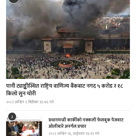
पानी ट्याङ्कीस्थित राष्ट्रिय वाणिज्य बैंकबाट नगद ५ करोड र १८
किलो सुन चोरी
२०८२ आश्विन २, बिहीबार १३:४६ गते
2
प्रधानमन्त्री कार्कीको नक्कली फेसबुक पेजबाट
ओलीबारे अनर्गल प्रचार
२०८२ आश्विन २६, आईतवार १३:१२ गते