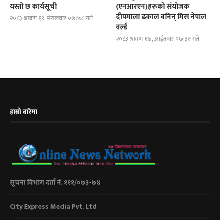
यस्तो छ कार्यसूची
(एनआरएन)हरूको संयोजक
दीपमाला ढकाल बनिन् मिस नेपाल
२०८३ श्रावण १९, मंगलवार ०७:५८ गते
वर्ल्ड
२०८३ श्रावण १७, आईतवार ०७:३१ गते
हाम्रो बारेमा
सूचना विभाग दर्ता नं. १११/०७३-७४
City Express Media Pvt. Ltd