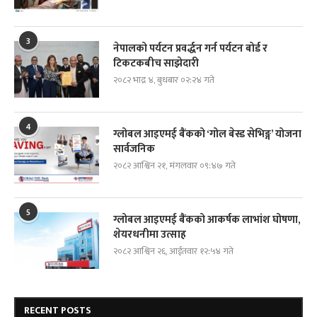
3
नेपालको पर्यटन प्रवर्द्धन गर्न पर्यटन बोर्ड र
टिकटकबीच साझेदारी
२०८२ भाद्र ४, बुधबार ०२:२४ गते
4
ग्लोबल आइएमई बैंकको ‘गोल बेस्ड सेभिङ्ग’ योजना
सार्वजनिक
२०८२ आश्विन २१, मंगलवार ०९:४७ गते
5
ग्लोबल आइएमई बैंकको आकर्षक लाभांश घोषणा,
शेयरधनीमा उत्साह
२०८२ आश्विन २६, आईतवार १२:५४ गते
RECENT POSTS