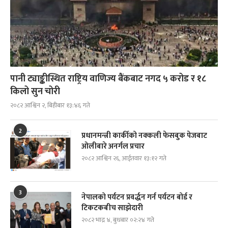
पानी ट्याङ्कीस्थित राष्ट्रिय वाणिज्य बैंकबाट नगद ५ करोड र १८
किलो सुन चोरी
२०८२ आश्विन २, बिहीबार १३:४६ गते
2
प्रधानमन्त्री कार्कीको नक्कली फेसबुक पेजबाट
ओलीबारे अनर्गल प्रचार
२०८२ आश्विन २६, आईतवार १३:१२ गते
3
नेपालको पर्यटन प्रवर्द्धन गर्न पर्यटन बोर्ड र
टिकटकबीच साझेदारी
२०८२ भाद्र ४, बुधबार ०२:२४ गते