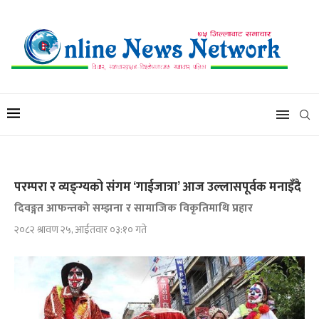
परम्परा र व्यङ्ग्यको संगम ‘गाईजात्रा’ आज उल्लासपूर्वक मनाइँदै
दिवङ्गत आफन्तको सम्झना र सामाजिक विकृतिमाथि प्रहार
२०८२ श्रावण २५, आईतवार ०३:१० गते