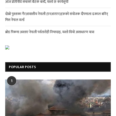
आज प्रतिनिधि सभाको बैठक बस्दै, यस्तो छ कार्यसूची
दोस्रो पुस्ताका गैरआवासीय नेपाली (एनआरएन)हरूको संयोजक दीपमाला ढकाल बनिन्
मिस नेपाल वर्ल्ड
ब्रोड पिकमा अस्ताए नेपाली पर्वतारोही निम्सदाइ, यस्तो थियो असाधारण यात्रा
POPULAR POSTS
1