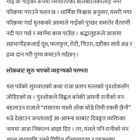
गाई वा गाईको रूपमा सिँगारिएका बालबालिकालाई नगर
परिक्रमा गराउने चलन छ । धार्मिक विश्वास अनुसार, यसरी नगर
परिक्रमा गर्दा मृतकको आत्माले गाईको पुच्छर समातेर वैतरणी
नदी पार गर्छ र स्वर्गमा बास पाउँछ । श्रद्धालुहरूले जात्रामा
सहभागीहरूलाई दूध, फलफूल, रोटी, चिउरा, दहीका साथै अन्न र
द्रव्य दान गरी पुण्य कमाउने गर्दछन् ।
शोकबाट सुरु भएको व्यङ्ग्यको परम्परा
यस पर्वको सुरुवातको कथा राजा प्रताप मल्लको पुत्रशोकसँग
जोडिएको छ । पुत्रशोकले विह्वल बनेकी आफ्नी रानीको मन
बहलाउन राजाले “संसारमा यस्तो शोक भोग्ने तिमी एक्ली छैनौ”
भन्ने देखाउन जनतालाई आ-आफ्ना घरबाट दिवङ्गत व्यक्तिका
नाममा जात्रा निकाल्न आज्ञा दिए । तर, यसले पनि रानीको मन
शान्त नभएपछि उनले विभिन्न हाँस्यव्यङ्ग्य र प्रहसनका