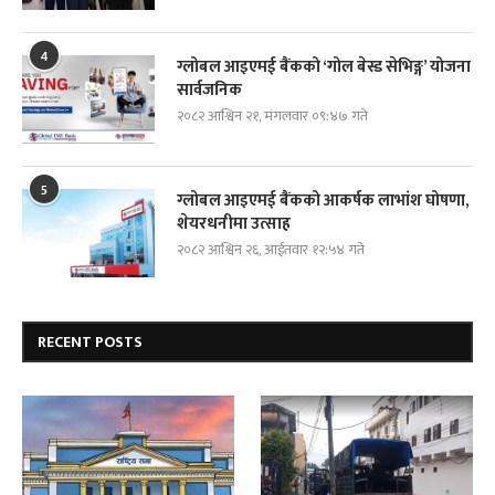
4
ग्लोबल आइएमई बैंकको ‘गोल बेस्ड सेभिङ्ग’ योजना
सार्वजनिक
२०८२ आश्विन २१, मंगलवार ०९:४७ गते
5
ग्लोबल आइएमई बैंकको आकर्षक लाभांश घोषणा,
शेयरधनीमा उत्साह
२०८२ आश्विन २६, आईतवार १२:५४ गते
RECENT POSTS