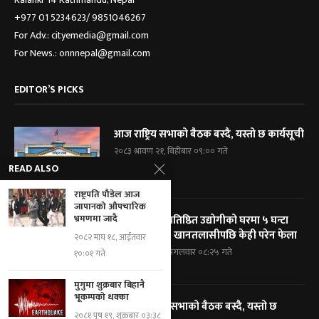
+977 01 5234623/ 9851046267
For Adv.: cityemedia@gmail.com
For News.: onnnepal@gmail.com
EDITOR’S PICKS
आज राष्ट्रिय सभाको बैठक बस्दै, यस्तो छ कार्यसूची
२०८३ श्रावण २१, बिहीबार ०९:०० गते
READ ALSO
राष्ट्रपति पौडेल आज
जापानको औपचारिक
भ्रमणमा जादै
विराटनगरका प्रतिष्ठित उद्योगीको घरमा ५ घन्टा
प्रहरी घेराबन्दी, खानतलासीपछि केही परेन फेला
२०८२ माघ १८, आईतवार
२०८३ श्रावण १९, मंगलवार ०८:२५ गते
१०:०१ गते
मुगुमा शुक्रबार बिहानै
भूकम्पको धक्का
आज प्रतिनिधि सभाको बैठक बस्दै, यस्तो छ
२०८१ पुष १९, शुक्रबार ०३:३८