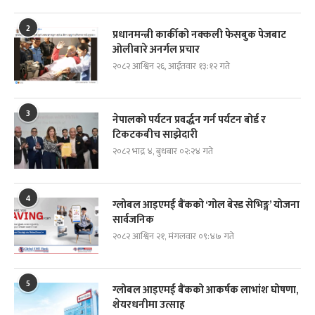
2
प्रधानमन्त्री कार्कीको नक्कली फेसबुक पेजबाट
ओलीबारे अनर्गल प्रचार
२०८२ आश्विन २६, आईतवार १३:१२ गते
3
नेपालको पर्यटन प्रवर्द्धन गर्न पर्यटन बोर्ड र
टिकटकबीच साझेदारी
२०८२ भाद्र ४, बुधबार ०२:२४ गते
4
ग्लोबल आइएमई बैंकको ‘गोल बेस्ड सेभिङ्ग’ योजना
सार्वजनिक
२०८२ आश्विन २१, मंगलवार ०९:४७ गते
5
ग्लोबल आइएमई बैंकको आकर्षक लाभांश घोषणा,
शेयरधनीमा उत्साह