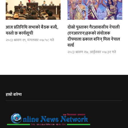
आज प्रतिनिधि सभाको बैठक बस्दै,
दोस्रो पुस्ताका गैरआवासीय नेपाली
यस्तो छ कार्यसूची
(एनआरएन)हरूको संयोजक
दीपमाला ढकाल बनिन् मिस नेपाल
२०८३ श्रावण १९, मंगलवार ०७:५८ गते
वर्ल्ड
२०८३ श्रावण १७, आईतवार ०७:३१ गते
हाम्रो बारेमा