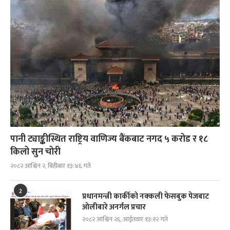
पानी ट्याङ्कीस्थित राष्ट्रिय वाणिज्य बैंकबाट नगद ५ करोड र १८
किलो सुन चोरी
२०८२ आश्विन २, बिहीबार १३:४६ गते
2
प्रधानमन्त्री कार्कीको नक्कली फेसबुक पेजबाट
ओलीबारे अनर्गल प्रचार
२०८२ आश्विन २६, आईतवार १३:१२ गते