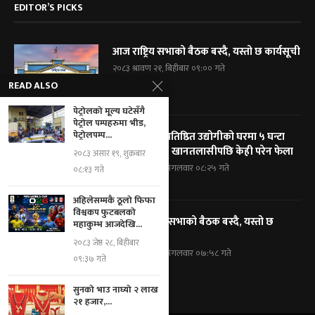
EDITOR’S PICKS
आज राष्ट्रिय सभाको बैठक बस्दै, यस्तो छ कार्यसूची
२०८३ श्रावण २१, बिहीबार ०९:०० गते
READ ALSO
पेट्रोलको मूल्य घटेसँगै
पेट्रोल पम्पहरुमा भीड,
पेट्रोलपम्प...
विराटनगरका प्रतिष्ठित उद्योगीको घरमा ५ घन्टा
प्रहरी घेराबन्दी, खानतलासीपछि केही परेन फेला
२०८३ असार १९, शुक्रबार
२०८३ श्रावण १९, मंगलवार ०८:२५ गते
०८:१३ गते
अहिलेसम्मकै ठूलो फिफा
विश्वकप फुटबलको
आज प्रतिनिधि सभाको बैठक बस्दै, यस्तो छ
महाकुम्भ आजदेखि...
कार्यसूची
२०८३ जेष्ठ २८, बिहीबार
२०८३ श्रावण १९, मंगलवार ०७:५८ गते
०९:३७ गते
सुनको भाउ नाघ्यो २ लाख
२१ हजार,...