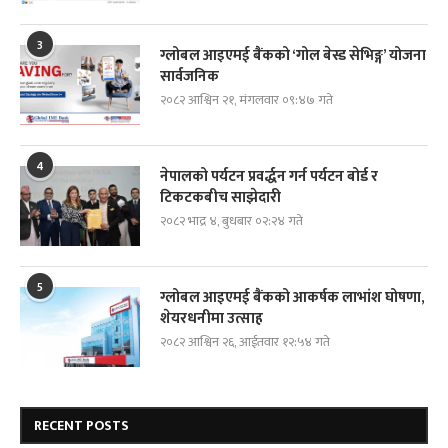
3
ग्लोबल आइएमई बैंकको ‘गोल बेस्ड सेभिङ्ग’ योजना
सार्वजनिक
२०८२ आश्विन २१, मंगलवार ०९:४७ गते
4
नेपालको पर्यटन प्रवर्द्धन गर्न पर्यटन बोर्ड र
टिकटकबीच साझेदारी
२०८२ भाद्र ४, बुधबार ०२:२४ गते
5
ग्लोबल आइएमई बैंकको आकर्षक लाभांश घोषणा,
शेयरधनीमा उत्साह
२०८२ आश्विन २६, आईतवार १२:५४ गते
RECENT POSTS