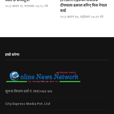
यस्तो छ कार्यसूची
(एनआरएन)हरूको संयोजक
दीपमाला ढकाल बनिन् मिस नेपाल
२०८३ श्रावण १९, मंगलवार ०७:५८ गते
वर्ल्ड
२०८३ श्रावण १७, आईतवार ०७:३१ गते
हाम्रो बारेमा
सूचना विभाग दर्ता नं. १११/०७३-७४
City Express Media Pvt. Ltd