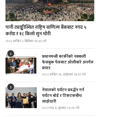
पानी ट्याङ्कीस्थित राष्ट्रिय वाणिज्य बैंकबाट नगद ५
करोड र १८ किलो सुन चोरी
२०८२ आश्विन २, बिहीबार १३:४६ गते
2
प्रधानमन्त्री कार्कीको नक्कली
फेसबुक पेजबाट ओलीबारे अनर्गल
प्रचार
२०८२ आश्विन २६, आईतवार १३:१२ गते
3
नेपालको पर्यटन प्रवर्द्धन गर्न
पर्यटन बोर्ड र टिकटकबीच
साझेदारी
२०८२ भाद्र ४, बुधबार ०२:२४ गते