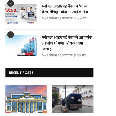
4
ग्लोबल आइएमई बैंकको ‘गोल
बेस्ड सेभिङ्ग’ योजना सार्वजनिक
२०८२ आश्विन २१, मंगलवार ०९:४७ गते
5
ग्लोबल आइएमई बैंकको आकर्षक
लाभांश घोषणा, शेयरधनीमा
उत्साह
दोस्रो पुस्ताका गैरआवासीय नेपाली
ब्रोड पिकमा अस्ताए नेपाली पर्वतारोही
२०८२ आश्विन २६, आईतवार १२:५४ गते
(एनआरएन)हरूको संयोजक दीपमाला ढकाल...
यस्तो थियो...
RECENT POSTS