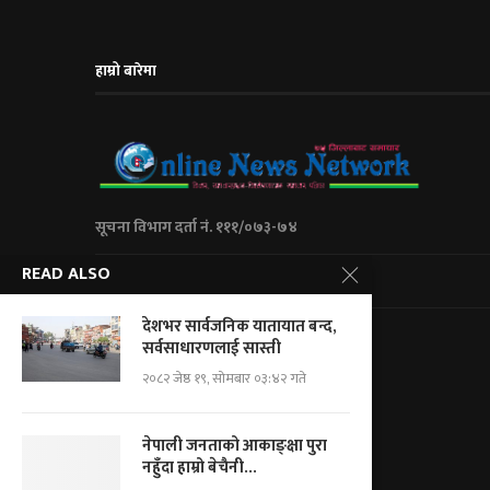
हाम्रो बारेमा
सूचना विभाग दर्ता नं. १११/०७३-७४
READ ALSO
City Express Media Pvt. Ltd
देशभर सार्वजनिक यातायात बन्द,
Kalanki-14 Kathmandu, Nepal
सर्वसाधारणलाई सास्ती
+977 01 5234623/ 9851046267
२०८२ जेष्ठ १९, सोमबार ०३:४२ गते
For Adv.: cityemedia@gmail.com
For News.: onnnepal@gmail.com
नेपाली जनताको आकाङ्क्षा पुरा
नहुँदा हाम्रो बेचैनी...