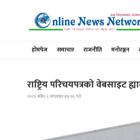
होमपेज
समाचार
राजनीति
मनोरञ्जन
राष्ट्रिय परिचयपत्रको वेबसाइट ह्य
२०८२ मंसिर २, मंगलवार १४:०६ गते