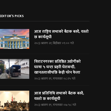
EDITOR’S PICKS
आज राष्ट्रिय सभाको बैठक बस्दै, यस्तो
छ कार्यसूची
२०८३ श्रावण २१, बिहीबार ०९:०० गते
विराटनगरका प्रतिष्ठित उद्योगीको
घरमा ५ घन्टा प्रहरी घेराबन्दी,
खानतलासीपछि केही परेन फेला
२०८३ श्रावण १९, मंगलवार ०८:२५ गते
आज प्रतिनिधि सभाको बैठक बस्दै,
यस्तो छ कार्यसूची
२०८३ श्रावण १९, मंगलवार ०७:५८ गते