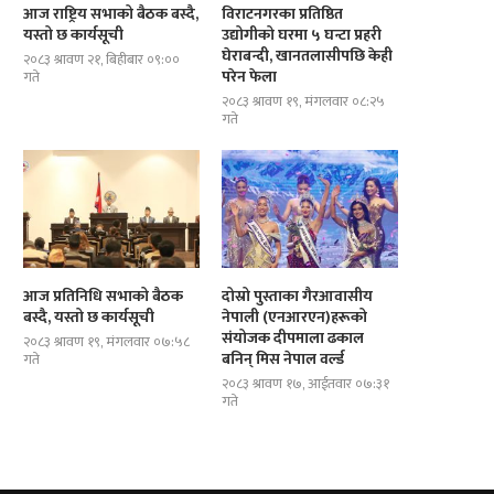
आज राष्ट्रिय सभाको बैठक बस्दै,
विराटनगरका प्रतिष्ठित
यस्तो छ कार्यसूची
उद्योगीको घरमा ५ घन्टा प्रहरी
घेराबन्दी, खानतलासीपछि केही
२०८३ श्रावण २१, बिहीबार ०९:००
परेन फेला
गते
२०८३ श्रावण १९, मंगलवार ०८:२५
गते
आज प्रतिनिधि सभाको बैठक
दोस्रो पुस्ताका गैरआवासीय
बस्दै, यस्तो छ कार्यसूची
नेपाली (एनआरएन)हरूको
संयोजक दीपमाला ढकाल
२०८३ श्रावण १९, मंगलवार ०७:५८
बनिन् मिस नेपाल वर्ल्ड
गते
२०८३ श्रावण १७, आईतवार ०७:३१
गते