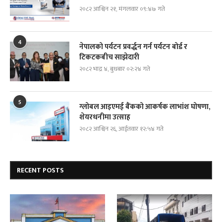
२०८२ आश्विन २१, मंगलवार ०९:४७ गते
4
नेपालको पर्यटन प्रवर्द्धन गर्न पर्यटन बोर्ड र
टिकटकबीच साझेदारी
२०८२ भाद्र ४, बुधबार ०२:२४ गते
5
ग्लोबल आइएमई बैंकको आकर्षक लाभांश घोषणा,
शेयरधनीमा उत्साह
२०८२ आश्विन २६, आईतवार १२:५४ गते
RECENT POSTS