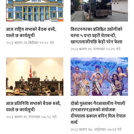
आज राष्ट्रिय सभाको बैठक बस्दै,
विराटनगरका प्रतिष्ठित उद्योगीको
यस्तो छ कार्यसूची
घरमा ५ घन्टा प्रहरी घेराबन्दी,
खानतलासीपछि केही परेन फेला
२०८३ श्रावण २१, बिहीबार ०९:०० गते
२०८३ श्रावण १९, मंगलवार ०८:२५ गते
आज प्रतिनिधि सभाको बैठक बस्दै,
दोस्रो पुस्ताका गैरआवासीय नेपाली
यस्तो छ कार्यसूची
(एनआरएन)हरूको संयोजक
दीपमाला ढकाल बनिन् मिस नेपाल
२०८३ श्रावण १९, मंगलवार ०७:५८ गते
वर्ल्ड
२०८३ श्रावण १७, आईतवार ०७:३१ गते