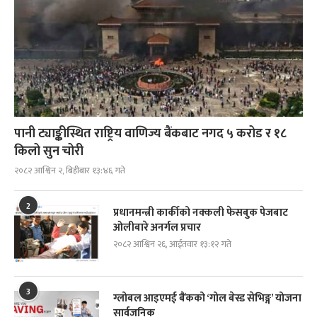
पानी ट्याङ्कीस्थित राष्ट्रिय वाणिज्य बैंकबाट नगद ५ करोड र १८
किलो सुन चोरी
२०८२ आश्विन २, बिहीबार १३:४६ गते
2
प्रधानमन्त्री कार्कीको नक्कली फेसबुक पेजबाट
ओलीबारे अनर्गल प्रचार
२०८२ आश्विन २६, आईतवार १३:१२ गते
3
ग्लोबल आइएमई बैंकको ‘गोल बेस्ड सेभिङ्ग’ योजना
सार्वजनिक