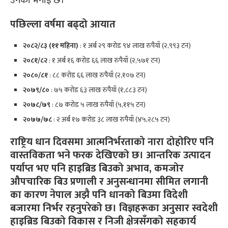
उनको भनाइ छ।
पछिल्ला वर्षमा बढ्दो आयात
२०८२/८३ (११ महिना)
: १ अर्ब २९ करोड ९४ लाख रुपैयाँ (२,९९३ टन)
२०८१/८२
: १ अर्ब १६ करोड ६६ लाख रुपैयाँ (२,५७१ टन)
२०८०/८१
: ८८ करोड ६६ लाख रुपैयाँ (२,१०७ टन)
२०७९/८०
: ७५ करोड ६३ लाख रुपैयाँ (१,८८३ टन)
२०७८/७९
: ८७ करोड ५ लाख रुपैयाँ (५,११५ टन)
२०७७/७८
: २ अर्ब १७ करोड ३८ लाख रुपैयाँ (४५,२८५ टन)
राष्ट्रिय धान दिवसमा आत्मनिर्भरताको नारा दोहोरिए पनि
वास्तविकता भने फरक देखिएको छ। आन्तरिक उत्पादन
पर्याप्त भए पनि हाइब्रिड बिउको अभाव, कमजोर
औपचारिक बिउ प्रणाली र अनुसन्धानमा सीमित लगानी
का कारण नेपाल अझै पनि धानको बिउमा विदेशी
बजारमा निर्भर रहनुपरेको छ। विज्ञहरूका अनुसार स्वदेशी
हाइब्रिड बिउको विकास र निजी क्षेत्रसँगको सहकार्य