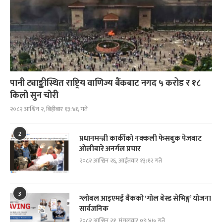
पानी ट्याङ्कीस्थित राष्ट्रिय वाणिज्य बैंकबाट नगद ५ करोड र १८
किलो सुन चोरी
२०८२ आश्विन २, बिहीबार १३:४६ गते
2
प्रधानमन्त्री कार्कीको नक्कली फेसबुक पेजबाट
ओलीबारे अनर्गल प्रचार
२०८२ आश्विन २६, आईतवार १३:१२ गते
3
ग्लोबल आइएमई बैंकको ‘गोल बेस्ड सेभिङ्ग’ योजना
सार्वजनिक
२०८२ आश्विन २१, मंगलवार ०९:४७ गते