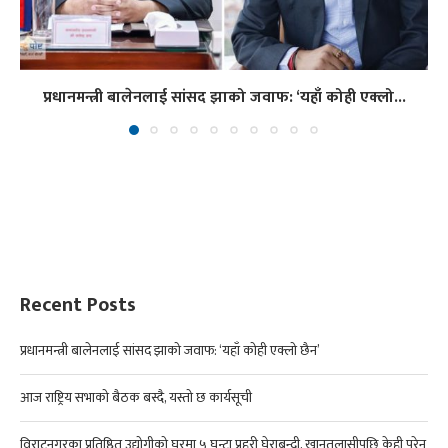
प्रधानमन्त्री बालेनलाई सांसद झाको जवाफ: ‘यहाँ कोही एक्लो...
Recent Posts
प्रधानमन्त्री बालेनलाई सांसद झाको जवाफ: ‘यहाँ कोही एक्लो छैन’
आज राष्ट्रिय सभाको बैठक बस्दै, यस्तो छ कार्यसूची
विराटनगरका प्रतिष्ठित उद्योगीको घरमा ५ घन्टा प्रहरी घेराबन्दी, खानतलासीपछि केही परेन