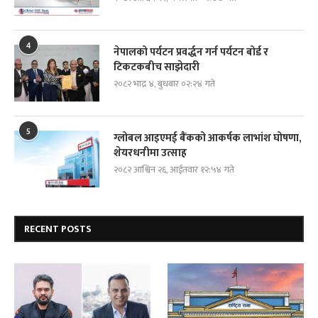
4
नेपालको पर्यटन प्रवर्द्धन गर्न पर्यटन बोर्ड र
टिकटकबीच साझेदारी
२०८२ भाद्र ४, बुधबार ०२:२४ गते
5
ग्लोबल आइएमई बैंकको आकर्षक लाभांश घोषणा,
शेयरधनीमा उत्साह
२०८२ आश्विन २६, आईतवार १२:५४ गते
RECENT POSTS