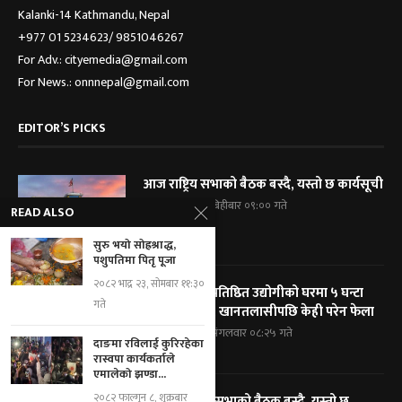
Kalanki-14 Kathmandu, Nepal
+977 01 5234623/ 9851046267
For Adv.: cityemedia@gmail.com
For News.: onnnepal@gmail.com
EDITOR’S PICKS
आज राष्ट्रिय सभाको बैठक बस्दै, यस्तो छ कार्यसूची
२०८३ श्रावण २१, बिहीबार ०९:०० गते
READ ALSO
सुरु भयो सोह्रश्राद्ध,
पशुपतिमा पितृ पूजा
२०८२ भाद्र २३, सोमबार ११:३०
विराटनगरका प्रतिष्ठित उद्योगीको घरमा ५ घन्टा
गते
प्रहरी घेराबन्दी, खानतलासीपछि केही परेन फेला
२०८३ श्रावण १९, मंगलवार ०८:२५ गते
दाङमा रविलाई कुरिरहेका
रास्वपा कार्यकर्ताले
एमालेको झण्डा...
२०८२ फाल्गुन ८, शुक्रबार
आज प्रतिनिधि सभाको बैठक बस्दै, यस्तो छ