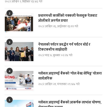
२०८२ आश्विन २, बिहीबार १३:४६ गते
2
प्रधानमन्त्री कार्कीको नक्कली फेसबुक पेजबाट
ओलीबारे अनर्गल प्रचार
२०८२ आश्विन २६, आईतवार १३:१२ गते
3
नेपालको पर्यटन प्रवर्द्धन गर्न पर्यटन बोर्ड र
टिकटकबीच साझेदारी
२०८२ भाद्र ४, बुधबार ०२:२४ गते
4
ग्लोबल आइएमई बैंकको ‘गोल बेस्ड सेभिङ्ग’ योजना
सार्वजनिक
२०८२ आश्विन २१, मंगलवार ०९:४७ गते
5
ग्लोबल आइएमई बैंकको आकर्षक लाभांश घोषणा,