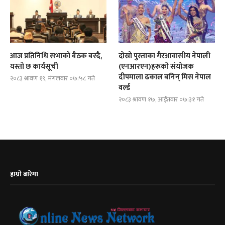
आज प्रतिनिधि सभाको बैठक बस्दै,
दोस्रो पुस्ताका गैरआवासीय नेपाली
यस्तो छ कार्यसूची
(एनआरएन)हरूको संयोजक
दीपमाला ढकाल बनिन् मिस नेपाल
२०८३ श्रावण १९, मंगलवार ०७:५८ गते
वर्ल्ड
२०८३ श्रावण १७, आईतवार ०७:३१ गते
हाम्रो बारेमा