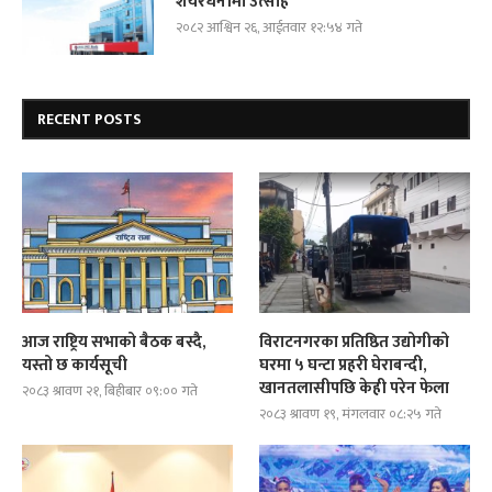
शेयरधनीमा उत्साह
२०८२ आश्विन २६, आईतवार १२:५४ गते
RECENT POSTS
आज राष्ट्रिय सभाको बैठक बस्दै,
विराटनगरका प्रतिष्ठित उद्योगीको
यस्तो छ कार्यसूची
घरमा ५ घन्टा प्रहरी घेराबन्दी,
खानतलासीपछि केही परेन फेला
२०८३ श्रावण २१, बिहीबार ०९:०० गते
२०८३ श्रावण १९, मंगलवार ०८:२५ गते