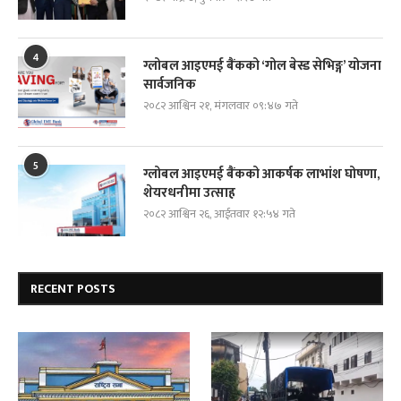
4
ग्लोबल आइएमई बैंकको ‘गोल बेस्ड सेभिङ्ग’ योजना
सार्वजनिक
२०८२ आश्विन २१, मंगलवार ०९:४७ गते
5
ग्लोबल आइएमई बैंकको आकर्षक लाभांश घोषणा,
शेयरधनीमा उत्साह
२०८२ आश्विन २६, आईतवार १२:५४ गते
RECENT POSTS