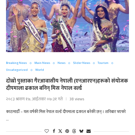
Breaking News
Main News
News
Slider News
Tourism
Uncategorized
World
दोस्रो पुस्ताका गैरआवासीय नेपाली (एनआरएन)हरूको संयोजक
दीपमाला ढकाल बनिन् मिस नेपाल वर्ल्ड
२०८३ श्रावण १७, आईतवार ०७:३१ गते
38 views
काठमाडौँ – यस वर्षकी मिस नेपाल वर्ल्ड दीपमाला ढकाल बनेकी छन् । शनिबार भएको
…