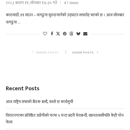
२०८३ श्रावण ११, सोमबार १७:३० गते
47 views
काठमाडाैं, ११ साउन – नागढुंगा सुरुङमार्गको उद्घाटन समारोह भएको छ । आज सोमबार
नागढुंगा …
NEWER POSTS
OLDER POSTS
Recent Posts
आज राष्ट्रिय सभाको बैठक बस्दै, यस्तो छ कार्यसूची
विराटनगरका प्रतिष्ठित उद्योगीको घरमा ५ घन्टा प्रहरी घेराबन्दी, खानतलासीपछि केही परेन
फेला