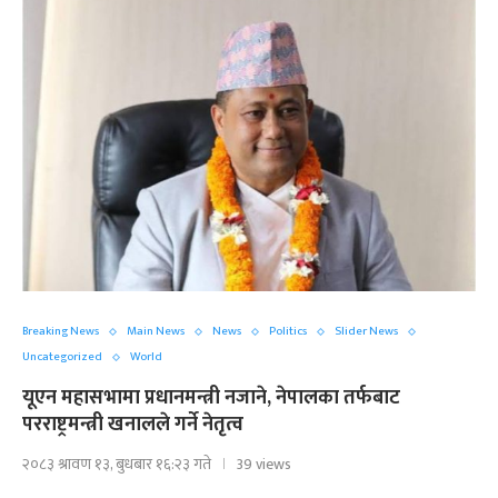
Breaking News
Main News
News
Politics
Slider News
Uncategorized
World
यूएन महासभामा प्रधानमन्त्री नजाने, नेपालका तर्फबाट
परराष्ट्रमन्त्री खनालले गर्ने नेतृत्व
२०८३ श्रावण १३, बुधबार १६:२३ गते
39 views