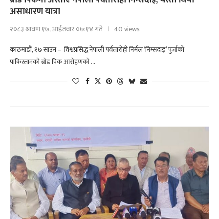
ब्रोड पिकमा अस्ताए नेपाली पर्वतारोही निम्सदाइ, यस्तो थियो
असाधारण यात्रा
२०८३ श्रावण १७, आईतवार ०७:१४ गते
40 views
काठमाडौं, १७ साउन – विश्वप्रसिद्ध नेपाली पर्वतारोही निर्मल ‘निम्सदाइ’ पुर्जाको
पाकिस्तानको ब्रोड पिक आरोहणको …