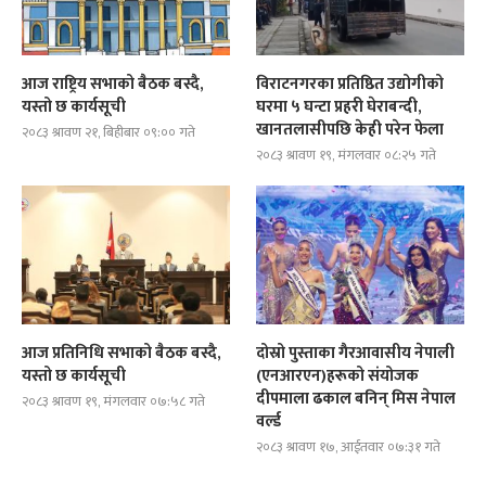
आज राष्ट्रिय सभाको बैठक बस्दै,
विराटनगरका प्रतिष्ठित उद्योगीको
यस्तो छ कार्यसूची
घरमा ५ घन्टा प्रहरी घेराबन्दी,
खानतलासीपछि केही परेन फेला
२०८३ श्रावण २१, बिहीबार ०९:०० गते
२०८३ श्रावण १९, मंगलवार ०८:२५ गते
आज प्रतिनिधि सभाको बैठक बस्दै,
दोस्रो पुस्ताका गैरआवासीय नेपाली
यस्तो छ कार्यसूची
(एनआरएन)हरूको संयोजक
दीपमाला ढकाल बनिन् मिस नेपाल
२०८३ श्रावण १९, मंगलवार ०७:५८ गते
वर्ल्ड
२०८३ श्रावण १७, आईतवार ०७:३१ गते