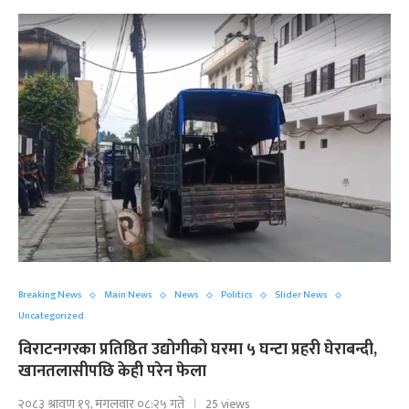
Breaking News
Main News
News
Politics
Slider News
Uncategorized
विराटनगरका प्रतिष्ठित उद्योगीको घरमा ५ घन्टा प्रहरी घेराबन्दी,
खानतलासीपछि केही परेन फेला
२०८३ श्रावण १९, मंगलवार ०८:२५ गते
25 views