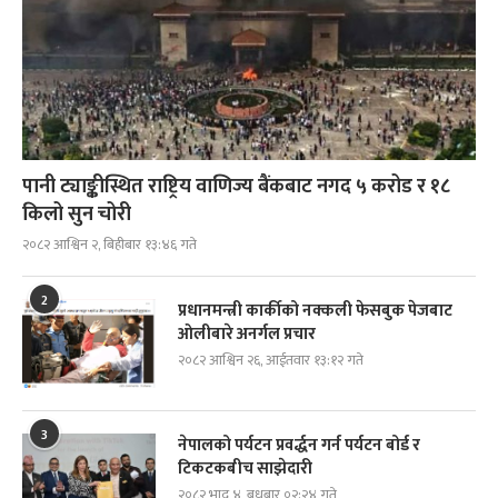
पानी ट्याङ्कीस्थित राष्ट्रिय वाणिज्य बैंकबाट नगद ५ करोड र १८
किलो सुन चोरी
२०८२ आश्विन २, बिहीबार १३:४६ गते
2
प्रधानमन्त्री कार्कीको नक्कली फेसबुक पेजबाट
ओलीबारे अनर्गल प्रचार
२०८२ आश्विन २६, आईतवार १३:१२ गते
3
नेपालको पर्यटन प्रवर्द्धन गर्न पर्यटन बोर्ड र
टिकटकबीच साझेदारी
२०८२ भाद्र ४, बुधबार ०२:२४ गते