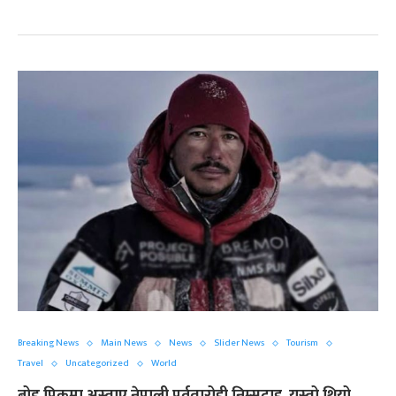
Breaking News
Main News
News
Slider News
Tourism
Travel
Uncategorized
World