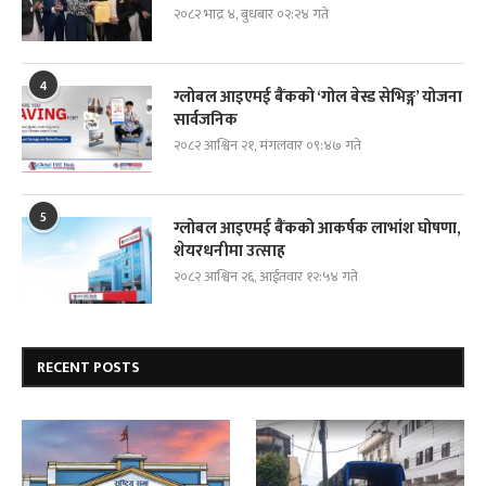
२०८२ भाद्र ४, बुधबार ०२:२४ गते
4
ग्लोबल आइएमई बैंकको ‘गोल बेस्ड सेभिङ्ग’ योजना
सार्वजनिक
२०८२ आश्विन २१, मंगलवार ०९:४७ गते
5
ग्लोबल आइएमई बैंकको आकर्षक लाभांश घोषणा,
शेयरधनीमा उत्साह
२०८२ आश्विन २६, आईतवार १२:५४ गते
RECENT POSTS