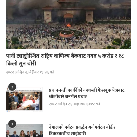
पानी ट्याङ्कीस्थित राष्ट्रिय वाणिज्य बैंकबाट नगद ५ करोड र १८
किलो सुन चोरी
२०८२ आश्विन २, बिहीबार १३:४६ गते
2
प्रधानमन्त्री कार्कीको नक्कली फेसबुक पेजबाट
ओलीबारे अनर्गल प्रचार
२०८२ आश्विन २६, आईतवार १३:१२ गते
3
नेपालको पर्यटन प्रवर्द्धन गर्न पर्यटन बोर्ड र
टिकटकबीच साझेदारी