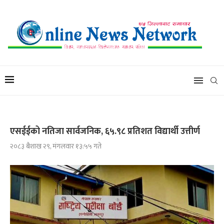
एसईईको नतिजा सार्वजनिक, ६५.९८ प्रतिशत विद्यार्थी उत्तीर्ण
२०८३ बैशाख २९, मंगलवार १३:५५ गते