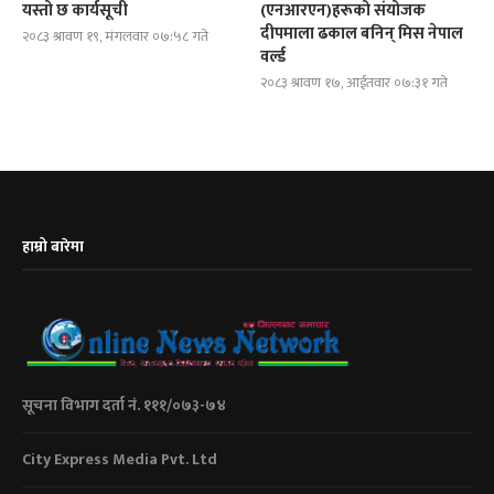
यस्तो छ कार्यसूची
(एनआरएन)हरूको संयोजक
दीपमाला ढकाल बनिन् मिस नेपाल
२०८३ श्रावण १९, मंगलवार ०७:५८ गते
वर्ल्ड
२०८३ श्रावण १७, आईतवार ०७:३१ गते
हाम्रो बारेमा
सूचना विभाग दर्ता नं. १११/०७३-७४
City Express Media Pvt. Ltd