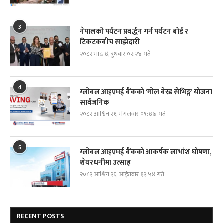
3
नेपालको पर्यटन प्रवर्द्धन गर्न पर्यटन बोर्ड र
टिकटकबीच साझेदारी
२०८२ भाद्र ४, बुधबार ०२:२४ गते
4
ग्लोबल आइएमई बैंकको ‘गोल बेस्ड सेभिङ्ग’ योजना
सार्वजनिक
२०८२ आश्विन २१, मंगलवार ०९:४७ गते
5
ग्लोबल आइएमई बैंकको आकर्षक लाभांश घोषणा,
शेयरधनीमा उत्साह
२०८२ आश्विन २६, आईतवार १२:५४ गते
RECENT POSTS