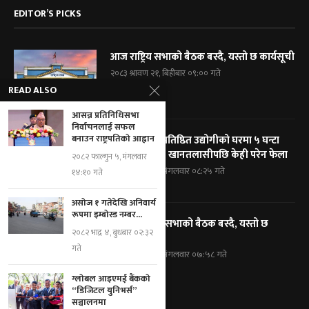
EDITOR’S PICKS
आज राष्ट्रिय सभाको बैठक बस्दै, यस्तो छ कार्यसूची
२०८३ श्रावण २१, बिहीबार ०९:०० गते
READ ALSO
आसन्न प्रतिनिधिसभा
निर्वाचनलाई सफल
बनाउन राष्ट्रपतिको आह्वान
विराटनगरका प्रतिष्ठित उद्योगीको घरमा ५ घन्टा
प्रहरी घेराबन्दी, खानतलासीपछि केही परेन फेला
२०८२ फाल्गुन ५, मंगलवार
२०८३ श्रावण १९, मंगलवार ०८:२५ गते
१४:१० गते
असोज १ गतेदेखि अनिवार्य
रूपमा इम्बोस्ड नम्बर...
आज प्रतिनिधि सभाको बैठक बस्दै, यस्तो छ
२०८२ भाद्र ४, बुधबार ०२:३२
कार्यसूची
गते
२०८३ श्रावण १९, मंगलवार ०७:५८ गते
ग्लोबल आइएमई बैंकको
“डिजिटल युनिभर्स”
सञ्चालनमा