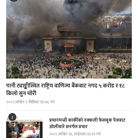
पानी ट्याङ्कीस्थित राष्ट्रिय वाणिज्य बैंकबाट नगद ५ करोड र १८
किलो सुन चोरी
२०८२ आश्विन २, बिहीबार १३:४६ गते
2
प्रधानमन्त्री कार्कीको नक्कली फेसबुक पेजबाट
ओलीबारे अनर्गल प्रचार
२०८२ आश्विन २६, आईतवार १३:१२ गते