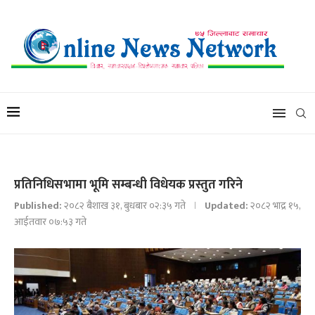
प्रतिनिधिसभामा भूमि सम्बन्धी विधेयक प्रस्तुत गरिने
Published:
२०८२ बैशाख ३१, बुधबार ०२:३५ गते
Updated:
२०८२ भाद्र १५,
आईतवार ०७:५३ गते